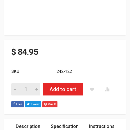
$
84.95
SKU
242-122
Muffler Re-pack kit for Can-am Renegade & Outlander quantity
Add to cart
Like
Tweet
Pin It
Description
Specification
Instructions